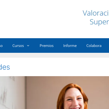
so
Cursos
Premios
Informe
Colabora
des