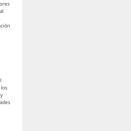
ores
al
ación
l
 los
 y
dades