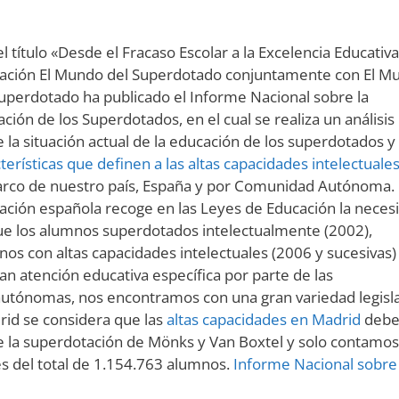
l título «Desde el Fracaso Escolar a la Excelencia Educativa»
ación El Mundo del Superdotado conjuntamente con El M
uperdotado ha publicado el Informe Nacional sobre la
ción de los Superdotados, en el cual se realiza un análisis
 la situación actual de la educación de los superdotados y
terísticas que definen a las altas capacidades intelectuale
arco de nuestro país, España y por Comunidad Autónoma. 
lación española recoge en las Leyes de Educación la neces
ue los alumnos superdotados intelectualmente (2002),
os con altas capacidades intelectuales (2006 y sucesivas)
an atención educativa específica por parte de las
utónomas, nos encontramos con una gran variedad legisla
rid se considera que las
altas capacidades en Madrid
deb
e la superdotación de Mönks y Van Boxtel y solo contamos
s del total de 1.154.763 alumnos.
Informe Nacional sobre 