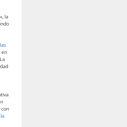
, la
undo
las
s
en
La
idad
tiva
en
 con
la