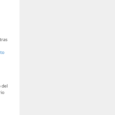
tras
nto
 del
rio