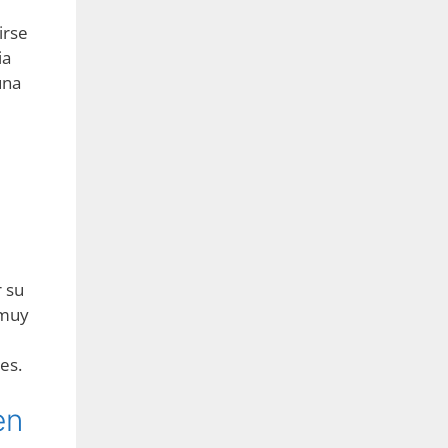
irse
ia
una
r su
 muy
es.
en